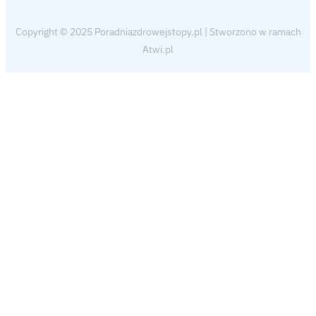
Copyright © 2025 Poradniazdrowejstopy.pl | Stworzono w ramach
Atwi.pl