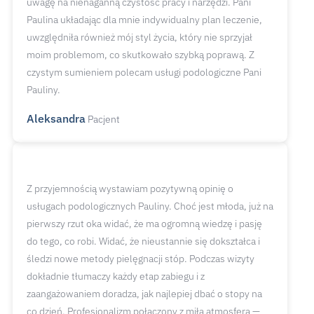
uwagę na nienaganną czystość pracy i narzędzi. Pani
Paulina układając dla mnie indywidualny plan leczenie,
uwzględniła również mój styl życia, który nie sprzyjał
moim problemom, co skutkowało szybką poprawą. Z
czystym sumieniem polecam usługi podologiczne Pani
Pauliny.
Aleksandra
Pacjent
Z przyjemnością wystawiam pozytywną opinię o
usługach podologicznych Pauliny. Choć jest młoda, już na
pierwszy rzut oka widać, że ma ogromną wiedzę i pasję
do tego, co robi. Widać, że nieustannie się dokształca i
śledzi nowe metody pielęgnacji stóp. Podczas wizyty
dokładnie tłumaczy każdy etap zabiegu i z
zaangażowaniem doradza, jak najlepiej dbać o stopy na
co dzień. Profesjonalizm połączony z miłą atmosferą —