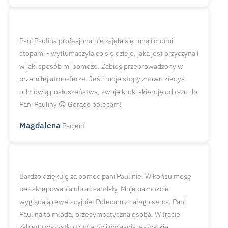
Pani Paulina profesjonalnie zajęła się mną i moimi
stopami - wytłumaczyła co się dzieje, jaka jest przyczyna i
w jaki sposób mi pomoże. Zabieg przeprowadzony w
przemiłej atmosferze. Jeśli moje stopy znowu kiedyś
odmówią posłuszeństwa, swoje kroki skieruję od razu do
Pani Pauliny 😊 Gorąco polecam!
Magdalena
Pacjent
Bardzo dziękuję za pomoc pani Paulinie. W końcu mogę
bez skrępowania ubrać sandały. Moje paznokcie
wyglądają rewelacyjnie. Polecam z całego serca. Pani
Paulina to młoda, przesympatyczna osoba. W tracie
zabiegu wszystko tłumaczy i wyjaśnia wszystkie