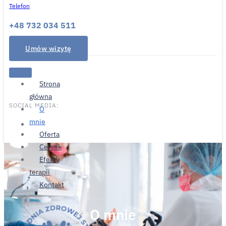
Telefon
+48 732 034 511
Umów wizytę
Strona
główna
SOCIAL MEDIA:
O
mnie
Oferta
Cennik
Efekty
terapii
Kontakt
O mnie